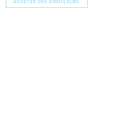
ACHETER DES ONDULEURS
Sunways AT4500 4,5 kW
RÉPARER DES ONDULEURS
ACHETER DES ONDULEURS