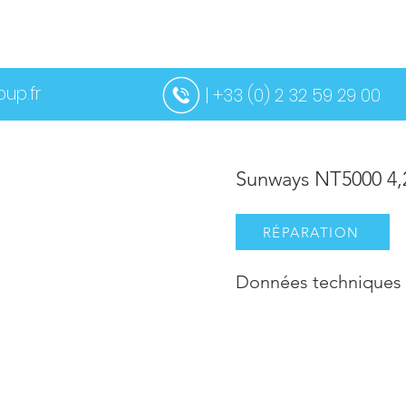
BOUT
OS
SERVICES
CONTACTEZ-NOUS
PLUS
up.fr
| +33 (0) 2 32 59 29 00
Sunways NT5000 4
RÉPARATION
Données techniques 