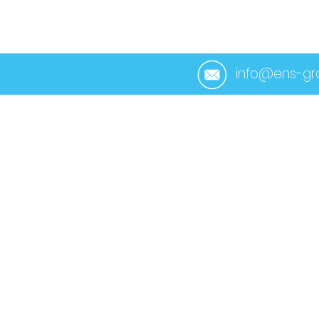
ACCUEIL
À PROP
info@ens-gro
< Retour