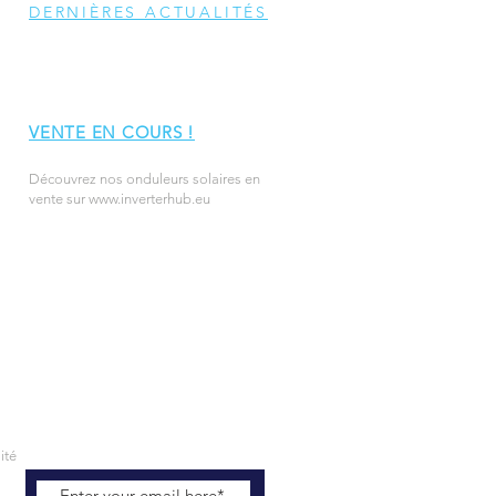
DERNIÈRES ACTUALITÉS
VENTE EN COURS !
Découvrez nos onduleurs solaires en
vente sur
www.inverterhub.eu
ité