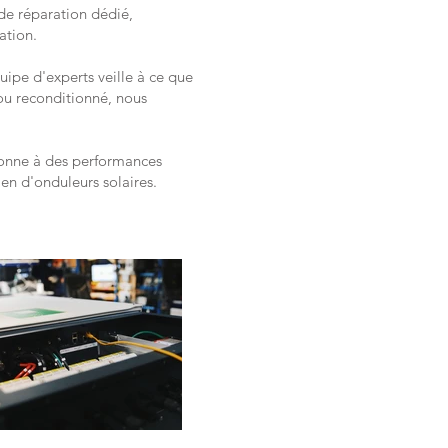
 de réparation dédié,
ation.
ipe d'experts veille à ce que
ou reconditionné, nous
tionne à des performances
en d'onduleurs solaires.