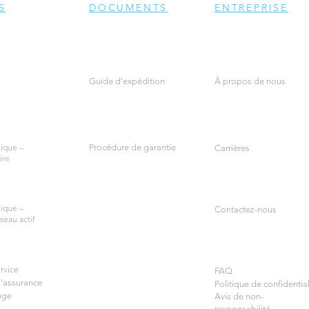
S
DOCUMENTS
ENTREPRISE
Guide d'expédition
À propos de nous
ique –
Procédure de garantie
Carrières
ire
ique –
Contactez-nous
seau actif
rvice
FAQ
d'assurance
Politique de confidential
nge
Avis de non-
responsabilité