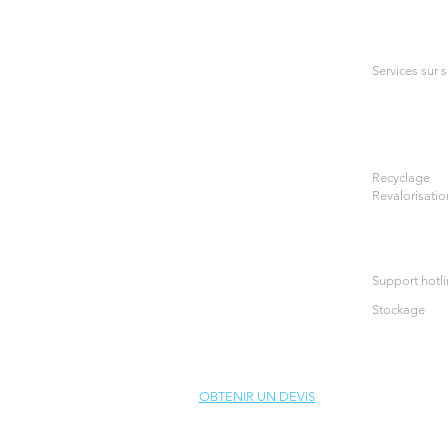
Services sur s
Recyclage
Revalorisatio
Support hotl
Stockage
OBTENIR UN DEVIS