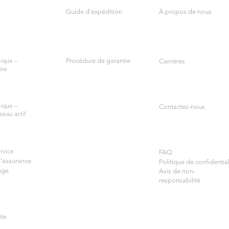
Guide d'expédition
À propos de nous
ique –
Procédure de garantie
Carrières
ire
ique –
Contactez-nous
seau actif
rvice
FAQ
d'assurance
Politique de confidential
nge
Avis de non-
responsabilité
ite