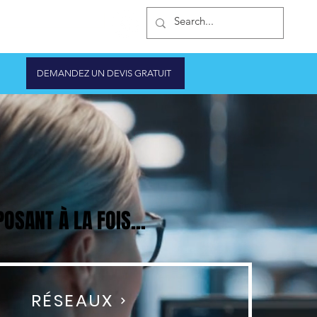
IQUE D'ONDULEURS
DEMANDEZ UN DEVIS GRATUIT
SANT À LA FOIS...
SANT À LA FOIS...
RÉSEAUX