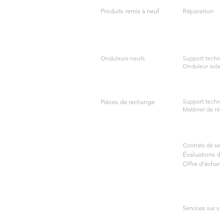
Produits remis à neuf
Réparation
Onduleurs neufs
Support techn
Onduleur sola
Support techn
Pièces de rechange
Matériel de ré
Contrats de se
Évaluations 
Offre d’écha
Services sur s