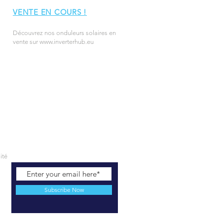
VENTE EN COURS !
Découvrez nos onduleurs solaires en
vente sur
www.inverterhub.eu
ité
Subscribe Now