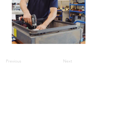
Previous
Next
OBTENIR UN
PRODUITS
DEVIS
Produits remis à neuf
Onduleurs neufs