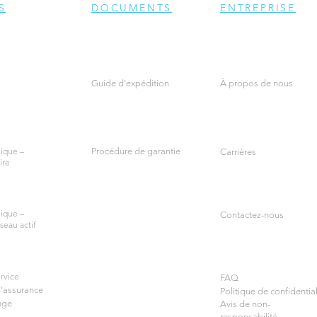
S
DOCUMENTS
ENTREPRISE
Guide d'expédition
À propos de nous
ique –
Procédure de garantie
Carrières
ire
ique –
Contactez-nous
seau actif
rvice
FAQ
d'assurance
Politique de confidential
nge
Avis de non-
responsabilité