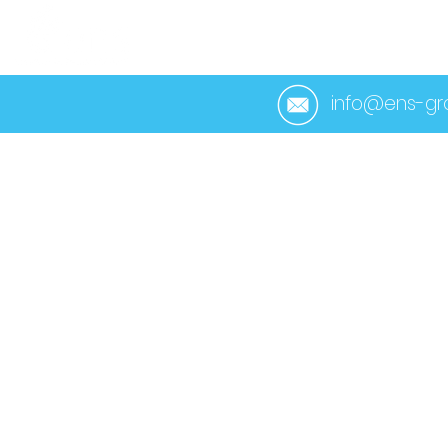
ACCUEIL
À PROP
info@ens-gro
< Retour