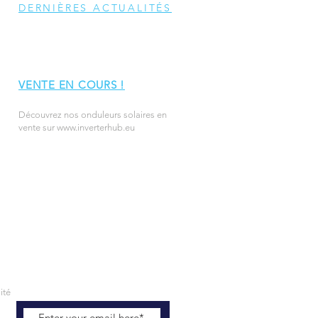
DERNIÈRES ACTUALITÉS
VENTE EN COURS !
Découvrez nos onduleurs solaires en
vente sur
www.inverterhub.eu
ité