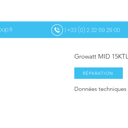
BOUT
OS
SERVICES
CONTACTEZ-NOUS
PLUS
up.fr
| +33 (0) 2 32 59 29 00
Growatt MID 15KTL
RÉPARATION
Données techniques 