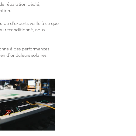
 de réparation dédié,
ation.
ipe d'experts veille à ce que
ou reconditionné, nous
tionne à des performances
en d'onduleurs solaires.