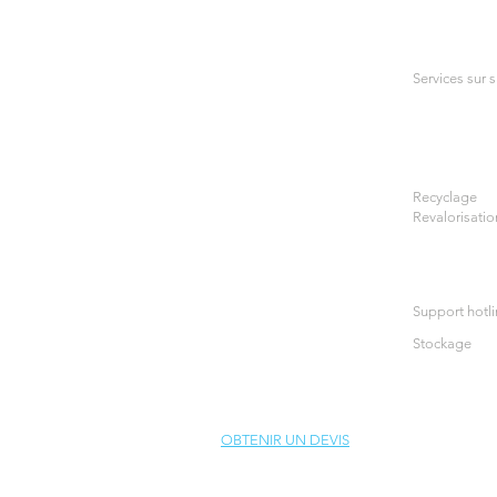
Services sur s
Recyclage
Revalorisatio
Support hotl
Stockage
OBTENIR UN DEVIS