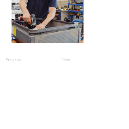
Previous
Next
OBTENIR UN
PRODUITS
DEVIS
Produits remis à neuf
Onduleurs neufs