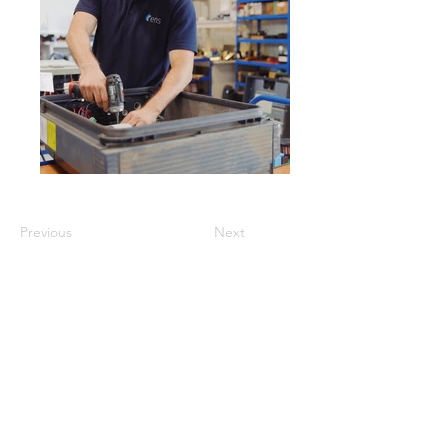
Previous
Next
OBTENIR UN
PRODUITS
DEVIS
Produits remis à neuf