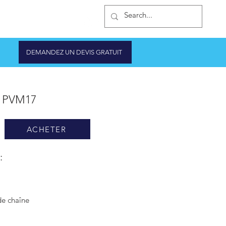
IQUE D'ONDULEURS
DEMANDEZ UN DEVIS GRATUIT
 PVM17
ACHETER
:
e chaîne