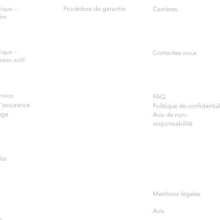
ique –
Procédure de garantie
Carrières
ire
ique –
Contactez-nous
seau actif
rvice
FAQ
d'assurance
Politique de confidential
nge
Avis de non-
responsabilité
ite
Mentions légales
Avis
n