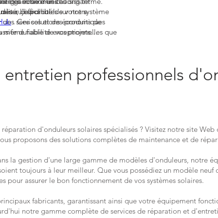
liser des économies à long terme.
aste gamme d'unités
nergie solaire en choisissant
iser l'efficacité de votre système
alité, disponibles sur notre
dès aujourd'hui !
des services et des produits de
 Hub
. Ces solutions économiques
la même fiabilité exceptionnelles que
ussite durable de vos projets
 produits Siemens, offrant ainsi une
us confiance pour atteindre des
ble pour votre installation solaire.
ité optimales avec votre onduleur
ouvrez dès maintenant nos offres
 entretien professionnels d'o
nique.
 réparation d'onduleurs solaires spécialisés ? Visitez notre site Web
nous proposons des solutions complètes de maintenance et de répar
ans la gestion d'une large gamme de modèles d'onduleurs, notre équ
soient toujours à leur meilleur. Que vous possédiez un modèle neuf 
es pour assurer le bon fonctionnement de vos systèmes solaires.
principaux fabricants, garantissant ainsi que votre équipement fonc
rd'hui notre gamme complète de services de réparation et d'entreti