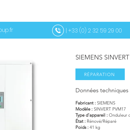
BOUT
OS
SERVICES
CONTACTEZ-NOUS
PLUS
up.fr
| +33 (0) 2 32 59 29 00
SIEMENS SINVERT
RÉPARATION
Données techniques 
Fabricant :
SIEMENS
Modèle :
SINVERT PVM17
Type d'appareil :
Onduleur d
État :
Rénové/Réparé
Poids :
41 kg