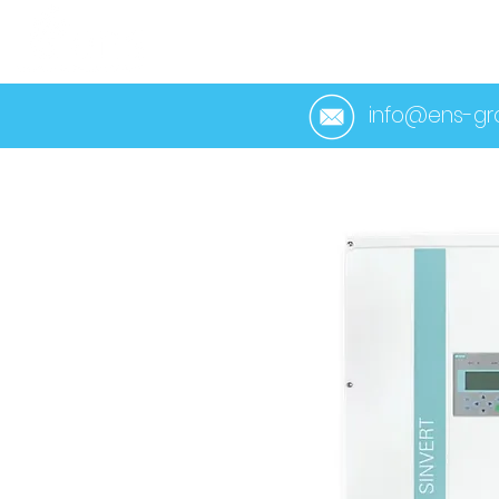
ACCUEIL
À PROP
info@ens-gro
< Retour