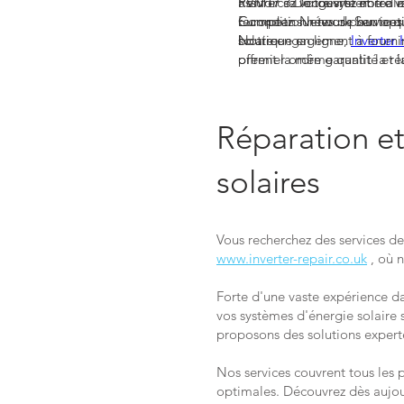
assurer sa longévité et réa
PVM17 ? Découvrez notre v
Renforcez votre système d'é
Comptez sur nous pour optim
reconditionnées de haute qu
European Network Services 
solaire.
boutique en ligne,
Notre engagement à fournir 
Inverter
offrent la même qualité et 
premier ordre garantit la ré
celles que vous attendez des
d'énergie solaire. Faites-no
solution de remplacement fia
performances et une efficac
Siemens Sinvert PVM17. Déc
Réparation et
pour une solution solaire u
solaires
Vous recherchez des services de
www.inverter-repair.co.uk
, où 
Forte d'une vaste expérience d
vos systèmes d'énergie solaire 
proposons des solutions expert
Nos services couvrent tous les 
optimales. Découvrez dès aujou