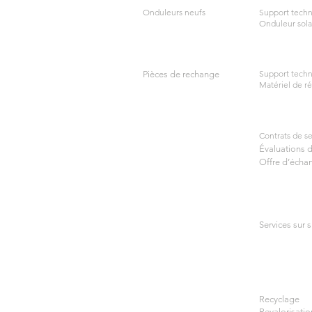
Onduleurs neufs
Support techn
Onduleur sola
Support techn
Pièces de rechange
Matériel de ré
Contrats de se
Évaluations 
Offre d’écha
Services sur s
Recyclage
Revalorisatio