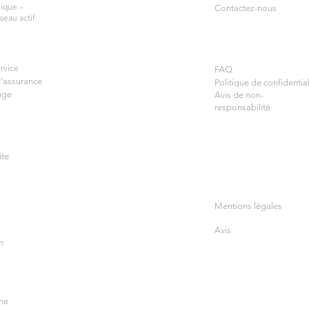
ique –
Contactez-nous
seau actif
rvice
FAQ
d'assurance
Politique de confidential
nge
Avis de non-
responsabilité
ite
Mentions légales
Avis
n
ine