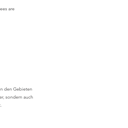
ees are 
 in den Gebieten
er, sondern auch
.