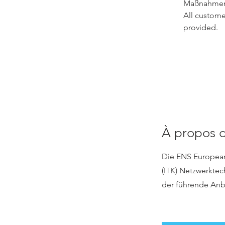
Maßnahmen
All custome
provided.
À propos d
Die ENS European 
(ITK) Netzwerkte
der führende Anb