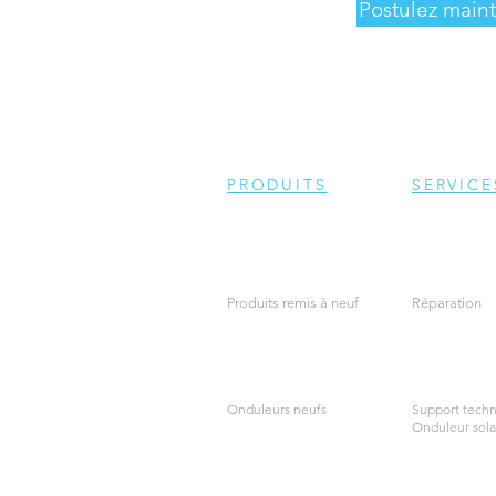
Postulez main
PRODUITS
SERVICE
Produits remis à neuf
Réparation
Onduleurs neufs
Support techn
Onduleur sola