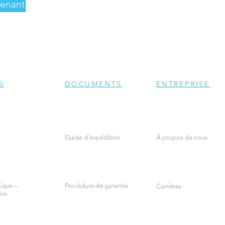
tenant
S
DOCUMENTS
ENTREPRISE
Guide d'expédition
À propos de nous
ique –
Procédure de garantie
Carrières
ire