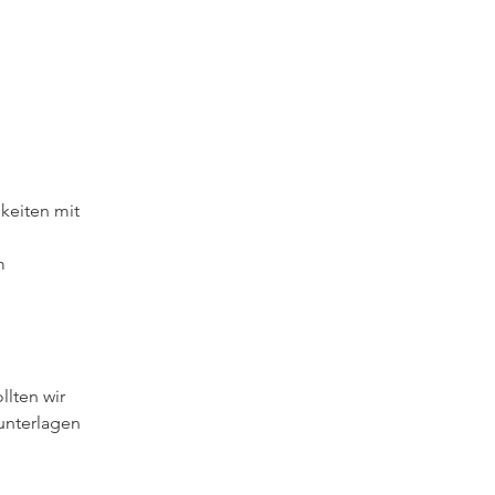
keiten mit 
m
lten wir 
unterlagen 