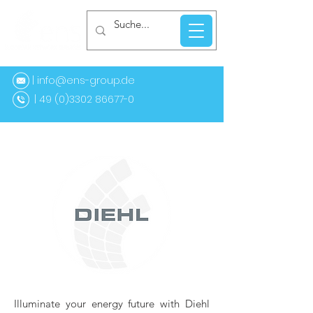
| info@ens-group.de
9 (0)3302 86677-0
Illuminate your energy future with Diehl