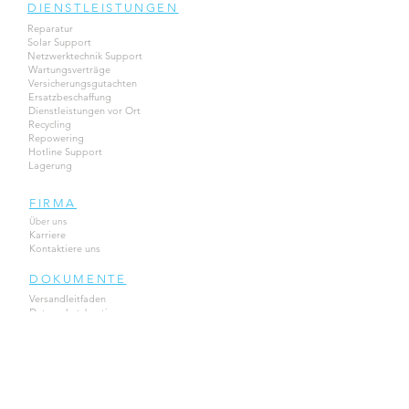
DIENSTLEISTUNGEN
Reparatur
Solar Support
Netzwerktechnik Support
Wartungsverträge
Versicherungsgutachten
Ersatzbeschaffung
Dienstleistungen vor Ort
Recycling
Repowering
Hotline Support
Lagerung
FIRMA
Über uns
Karriere
Kontaktiere uns
DOKUMENTE
Versandleitfaden
Datenschutzbestimmungen
Gewährleistung
FAQs
Haftungsausschluss
Impressum